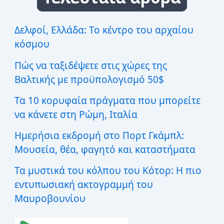
τ
η
σ
Δελφοί, Ελλάδα: Το κέντρο του αρχαίου
η
κόσμου
γ
ι
Πώς να ταξιδέψετε στις χώρες της
α
:
Βαλτικής με προϋπολογισμό 50$
Τα 10 κορυφαία πράγματα που μπορείτε
να κάνετε στη Ρώμη, Ιταλία
Ημερήσια εκδρομή στο Πορτ Γκάμπλ:
Μουσεία, θέα, φαγητό και καταστήματα
Τα μυστικά του κόλπου του Κότορ: Η πιο
εντυπωσιακή ακτογραμμή του
Μαυροβουνίου