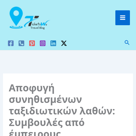
Μετάβαση
στο
περιεχόμενο
Ανα
Αποφυγή
συνηθισμένων
ταξιδιωτικών λαθών:
Συμβουλές από
έμπειρους