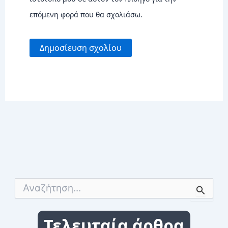
επόμενη φορά που θα σχολιάσω.
Α
ν
α
ζ
Τελευταία άρθρα
ή