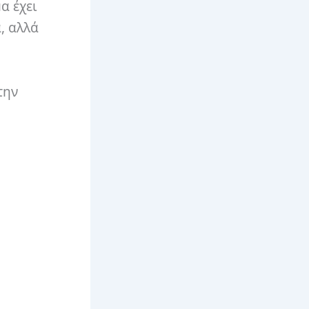
α έχει
, αλλά
την