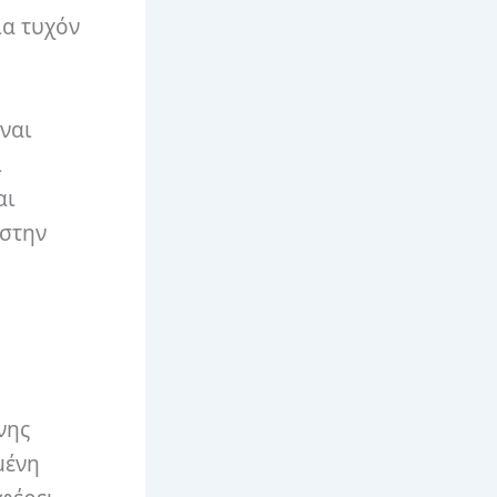
ια τυχόν
ίναι
ι
αι
 στην
νης
μένη