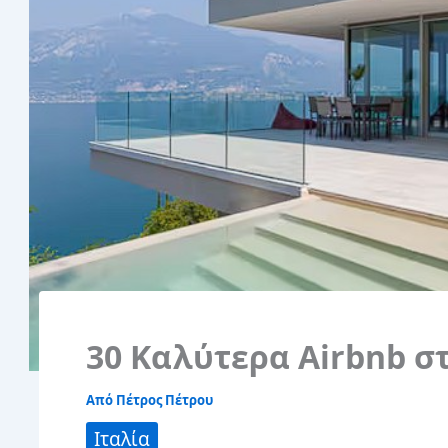
30 Καλύτερα Airbnb σ
Από
Πέτρος Πέτρου
Ιταλία