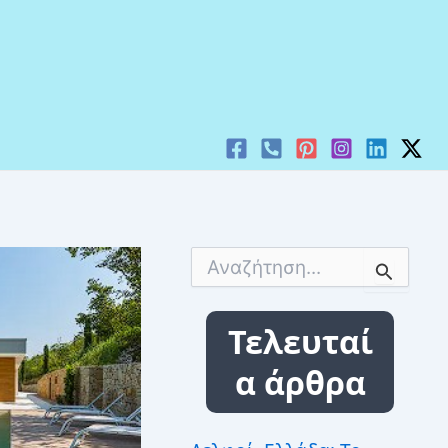
Α
ν
α
ζ
Τελευταί
ή
τ
α άρθρα
η
σ
η
γ