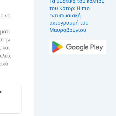
Τα μυστικά του κόλπου
του Κότορ: Η πιο
εντυπωσιακή
λο να
ακτογραμμή του
Μαυροβουνίου
 μάτι
στην
ς και
ελείς
ιακό
αι