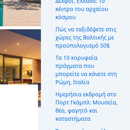
Δελφοί, Ελλάδα: Το
ι
κέντρο του αρχαίου
α
:
κόσμου
Πώς να ταξιδέψετε στις
χώρες της Βαλτικής με
προϋπολογισμό 50$
Τα 10 κορυφαία
πράγματα που
μπορείτε να κάνετε στη
Ρώμη, Ιταλία
Ημερήσια εκδρομή στο
Πορτ Γκάμπλ: Μουσεία,
θέα, φαγητό και
καταστήματα