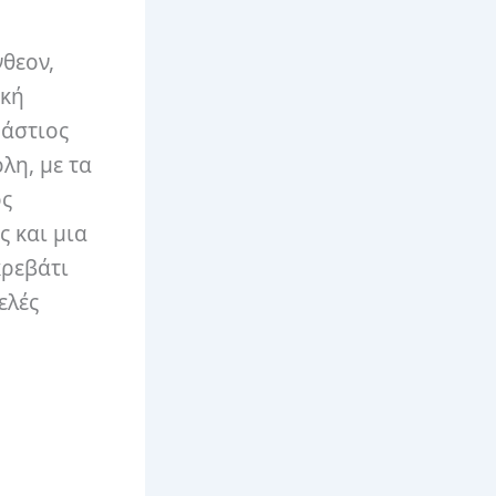
νθεον,
ακή
ράστιος
λη, με τα
ός
 και μια
κρεβάτι
ελές