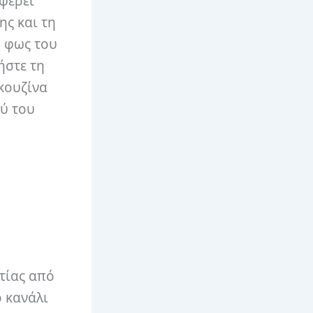
φέρει
ης και τη
ό φως του
ήστε τη
 κουζίνα
ού του
τίας από
 κανάλι