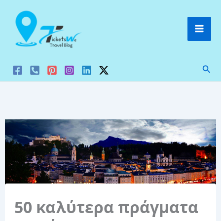
Μετάβαση
στο
περιεχόμενο
Ανα
50 καλύτερα πράγματα