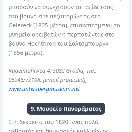
μπορούν να συνεχίσουν το ταξίδι τους
στο βουνό είτε πεζοπορώντας στο
Geiereck (1805 μέτρα), επισκεπτόμενοι το
μνημείο ορειβατών ή περπατώντας στο
βουνό Hochthron του Σάλτσμπουργκ
(1856 μέτρα).
Kugelmühlweg 4, 5082 Grödig, Τηλ.
06246/72106, [email protected],
www.untersbergmuseum.net
9. Μουσείο Πανοράματος
Στη δεκαετία του 1820, ένας πολύ
σεβαστός και θαυμαστής καλλιτέχνης