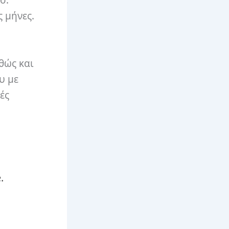
ο.
 μήνες.
θώς και
υ με
ές
.