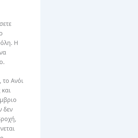
σετε
ο
όλη. Η
 να
ο.
 το Ανόι
 και
έμβριο
ν δεν
βροχή,
ίνεται