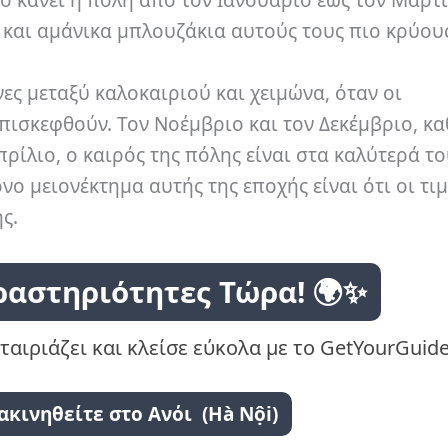
ο κάνει η πόλη από τον Ιανουάριο έως τον Μάρτι
 και αμάνικα μπλουζάκια αυτούς τους πιο κρύους
νες μεταξύ καλοκαιριού και χειμώνα, όταν οι
πισκεφθούν. Τον Νοέμβριο και τον Δεκέμβριο, κα
ρίλιο, ο καιρός της πόλης είναι στα καλύτερά το
νο μειονέκτημα αυτής της εποχής είναι ότι οι τιμ
ς.
ραστηριότητες Τώρα! 🌍✨
ταιριάζει και κλείσε εύκολα με το GetYourGuide
κινηθείτε στο Ανόι (Hà Nội‎‎)