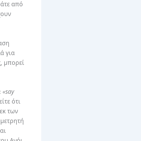
πάτε από
χουν
ταση
ά για
, μπορεί
 «say
ίτε ότι
εκ των
 μετρητή
αι
του Ανόι,