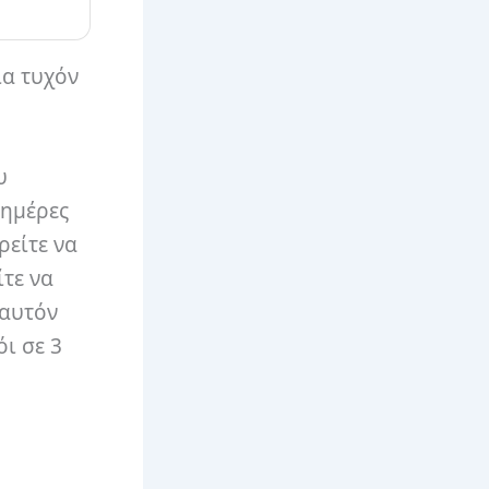
ια τυχόν
υ
 ημέρες
ρείτε να
ίτε να
 αυτόν
όι σε 3