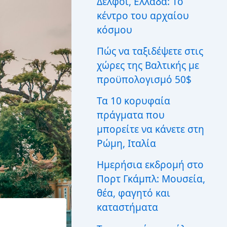
Δελφοί, Ελλάδα: Το
ι
κέντρο του αρχαίου
α
:
κόσμου
Πώς να ταξιδέψετε στις
χώρες της Βαλτικής με
προϋπολογισμό 50$
Τα 10 κορυφαία
πράγματα που
μπορείτε να κάνετε στη
Ρώμη, Ιταλία
Ημερήσια εκδρομή στο
Πορτ Γκάμπλ: Μουσεία,
θέα, φαγητό και
καταστήματα