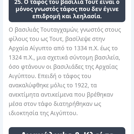
25. Ο τάφος του βασιλιά Τουτ είναι ο
μόνος γνωστός τάφος που δεν έγινε
επιδρομή και λεηλασία.
Ο βασιλιάς Τουταγχαμών, γνωστός στους
φίλους του ως Τουτ, βασίλεψε στην
Αρχαία Αίγυπτο από το 1334 π.Χ. έως το
1324 π.Χ., μια σχετικά σύντομη βασιλεία,
όσο φτάνουν οι βασιλιάδες της Αρχαίας
Αιγύπτου. Επειδή ο τάφος του
ανακαλύφθηκε μόλις το 1922, τα
ανεκτίμητα αντικείμενα που βρέθηκαν
μέσα στον τάφο διατηρήθηκαν ως
ιδιοκτησία της Αιγύπτου.