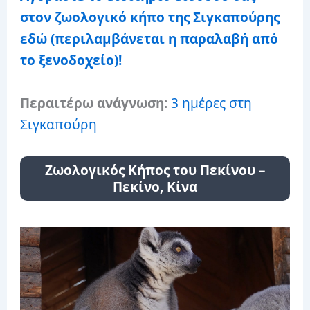
στον ζωολογικό κήπο της Σιγκαπούρης
εδώ (περιλαμβάνεται η παραλαβή από
το ξενοδοχείο)!
Περαιτέρω ανάγνωση:
3 ημέρες στη
Σιγκαπούρη
Ζωολογικός Κήπος του Πεκίνου –
Πεκίνο, Κίνα