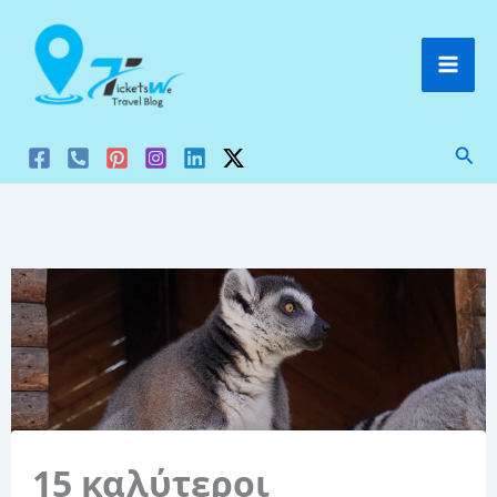
Μετάβαση
στο
περιεχόμενο
Ανα
15 καλύτεροι