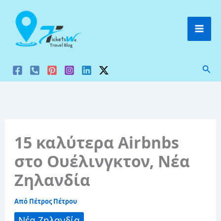
Μετάβαση
στο
περιεχόμενο
Ανα
15 καλύτερα Airbnbs
στο Ουέλινγκτον, Νέα
Ζηλανδία
Από
Πέτρος Πέτρου
Νέα Ζηλανδία