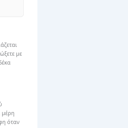
ιάζεται
μώξετε με
δέκα
ύ
α μέρη
φη όταν