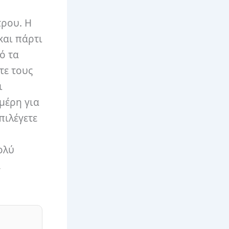
τρου. Η
και πάρτι
ό τα
τε τους
ι
μέρη για
πιλέγετε
ολύ
,