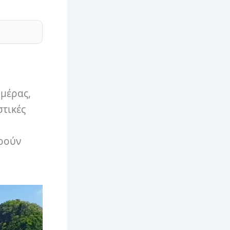
ημέρας,
στικές
ρούν