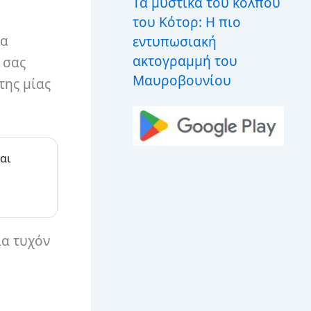
Τα μυστικά του κόλπου
του Κότορ: Η πιο
να
εντυπωσιακή
ακτογραμμή του
 σας
Μαυροβουνίου
της μίας
αι
ια τυχόν