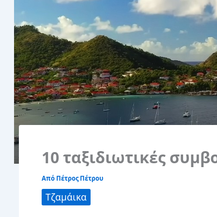
10 ταξιδιωτικές συμβ
Από
Πέτρος Πέτρου
Τζαμάικα