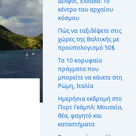
Δελφοί, Ελλάδα: Το
ι
κέντρο του αρχαίου
α
:
κόσμου
Πώς να ταξιδέψετε στις
χώρες της Βαλτικής με
προϋπολογισμό 50$
Τα 10 κορυφαία
πράγματα που
μπορείτε να κάνετε στη
Ρώμη, Ιταλία
Ημερήσια εκδρομή στο
Πορτ Γκάμπλ: Μουσεία,
θέα, φαγητό και
καταστήματα