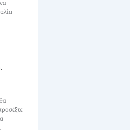
 να
ραλία
ι
.
 θα
προσέξτε
να
.