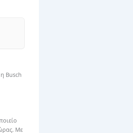
 η Busch
ποιείο
ώρας. Με