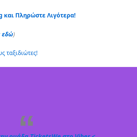
g και Πληρώστε Λιγότερα!
ε εδώ
)
ς ταξιδιώτες!
ην ομάδα ⁨TicketsWe⁩ στο Viber <