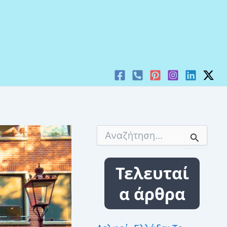
Α
ν
α
ζ
Τελευταί
ή
τ
α άρθρα
η
σ
η
γ