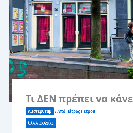
Τι ΔΕΝ πρέπει να κάν
Άμστερνταμ
/ Από
Πέτρος Πέτρου
Ολλανδία