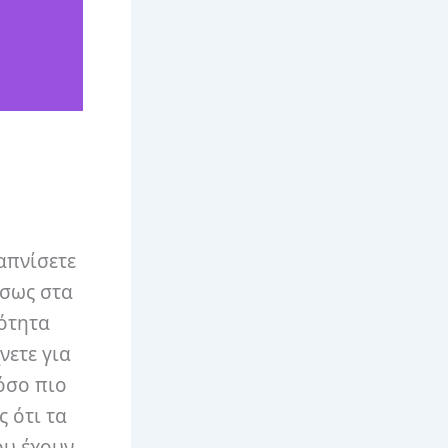
απνίσετε
έσως στα
ιότητα
νετε για
όσο πιο
ς ότι τα
ου έχουν