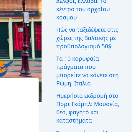
Δελφοί, Ελλάδα: Το
ι
κέντρο του αρχαίου
α
:
κόσμου
Πώς να ταξιδέψετε στις
χώρες της Βαλτικής με
προϋπολογισμό 50$
Τα 10 κορυφαία
πράγματα που
μπορείτε να κάνετε στη
Ρώμη, Ιταλία
Ημερήσια εκδρομή στο
Πορτ Γκάμπλ: Μουσεία,
θέα, φαγητό και
καταστήματα