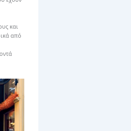
ους και
ρικά από
κοντά