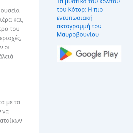
Τα μυστικά του κόλπου
του Κότορ: Η πιο
μουσεία
εντυπωσιακή
ιέρα και,
ακτογραμμή του
τρο του
Μαυροβουνίου
εριοχές,
ν οι
άλειά
α με τα
 να
κατοίκων