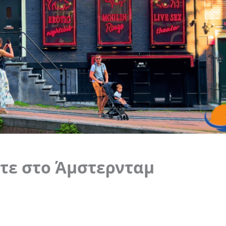
ετε στο Άμστερνταμ