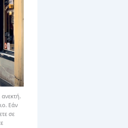
 ανεκτή.
ιο. Εάν
ετε σε
τε