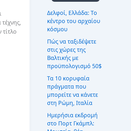
ι
α
Δελφοί, Ελλάδα: Το
ι
:
κέντρο του αρχαίου
 τέχνης,
κόσμου
ν τίτλο
Πώς να ταξιδέψετε
στις χώρες της
Βαλτικής με
προϋπολογισμό 50$
Τα 10 κορυφαία
πράγματα που
μπορείτε να κάνετε
στη Ρώμη, Ιταλία
Ημερήσια εκδρομή
στο Πορτ Γκάμπλ: