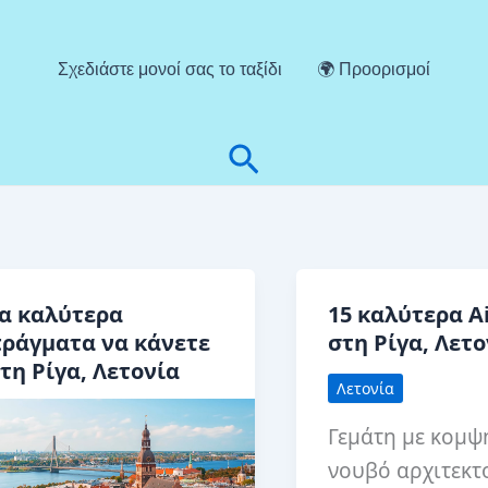
Σχεδιάστε μονοί σας το ταξίδι
🌍 Προορισμοί
Αναζήτηση
α καλύτερα
15 καλύτερα A
ράγματα να κάνετε
στη Ρίγα, Λετο
τη Ρίγα, Λετονία
Λετονία
Γεμάτη με κομψ
νουβό αρχιτεκτ