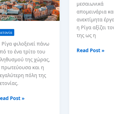
μεσαιωνικά
απομεινάρια κα
ανεκτίμητα έργα
η Ρίγα αξίζει το
Λετονία
της ως η
 Ρίγα φιλοξενεί πάνω
15
Read Post »
πό το ένα τρίτο του
καλύτερα
ληθυσμού της χώρας,
Airbnbs
 πρωτεύουσα και η
στη
εγαλύτερη πόλη της
Ρίγα,
ετονίας.
Λετονία
α
ead Post »
αλύτερα
ράγματα