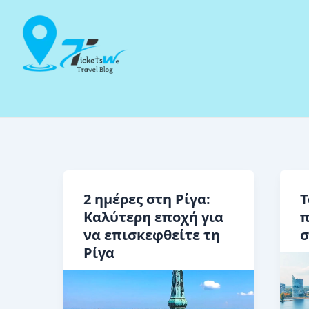
Μετάβαση
στο
περιεχόμενο
2 ημέρες στη Ρίγα:
Τ
Καλύτερη εποχή για
π
να επισκεφθείτε τη
σ
Ρίγα