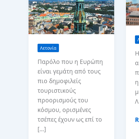
Λετονία
Η
Παρόλο που η Ευρώπη
α
είναι γεμάτη από τους
π
πιο δημοφιλείς
η
τουριστικούς
μ
προορισμούς του
Λ
κόσμου, ορισμένες
τσέπες έχουν ως επί το
Τ
R
[…]
κ
π