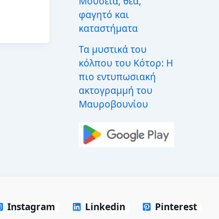
Μουσεία, θέα,
φαγητό και
καταστήματα
Τα μυστικά του
κόλπου του Κότορ: Η
πιο εντυπωσιακή
ακτογραμμή του
Μαυροβουνίου
Instagram
Linkedin
Pinterest