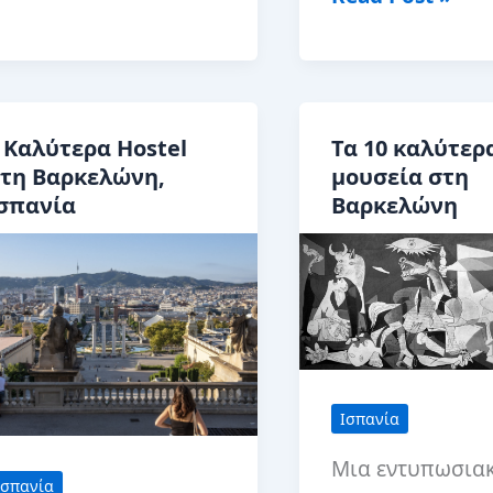
εριοχές
καλύτερα
ια
Airbnbs
α
στη
είνετε
Βαρκελώνη
 Καλύτερα Hostel
Τα 10 καλύτερ
τη
τη Βαρκελώνη,
μουσεία στη
αρκελώνη
σπανία
Βαρκελώνη
Ισπανία
Μια εντυπωσια
Ισπανία