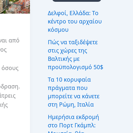
ι
α
Δελφοί, Ελλάδα: Το
:
κέντρο του αρχαίου
κόσμου
ναι από
Πώς να ταξιδέψετε
νος
στις χώρες της
Βαλτικής με
προϋπολογισμό 50$
 όσους
Τα 10 κορυφαία
όδραση.
πράγματα που
άτρεις
μπορείτε να κάνετε
στη Ρώμη, Ιταλία
κής
Ημερήσια εκδρομή
στο Πορτ Γκάμπλ: