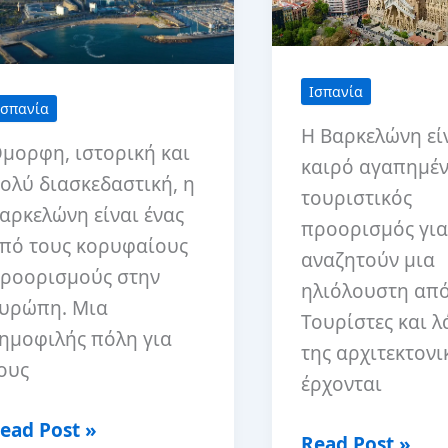
Ισπανία
Ισπανία
Η Βαρκελώνη εί
μορφη, ιστορική και
καιρό αγαπημέ
ολύ διασκεδαστική, η
τουριστικός
αρκελώνη είναι ένας
προορισμός για
πό τους κορυφαίους
αναζητούν μια
ροορισμούς στην
ηλιόλουστη απ
υρώπη. Μια
Τουρίστες και λ
ημοφιλής πόλη για
της αρχιτεκτονι
ους
έρχονται
αλύτερες
ead Post »
15
Read Post »