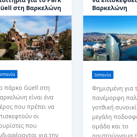
üell στη Βαρκελώνη
Βαρκελώνη
Ισπανία
Ισπανία
ο πάρκο Güell στη
Φημισμένη για 
αρκελώνη είναι ένα
πανέμορφη παλ
έρος που πρέπει να
γοτθική συνοικί
πισκεφτούν οι
μεγάλη ποδοσφ
ουρίστες που
ομάδα και το
νδιαφέρονται για την
αριστούργημα 