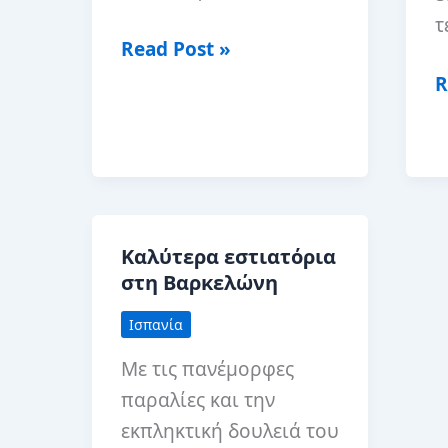
τ
Ένας
Read Post »
οδηγός
Π
R
για
ν
αρχάριους
α
στη
ε
Βαρκελώνη
γ
τ
Καλύτερα εστιατόρια
P
στη Βαρκελώνη
G
Ισπανία
σ
Β
Με τις πανέμορφες
παραλίες και την
εκπληκτική δουλειά του