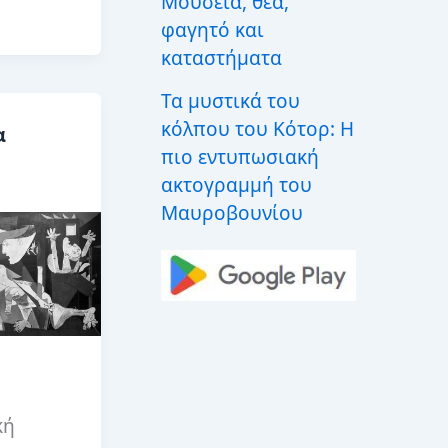
Μουσεία, θέα,
φαγητό και
καταστήματα
Τα μυστικά του
κόλπου του Κότορ: Η
α
πιο εντυπωσιακή
ακτογραμμή του
Μαυροβουνίου
κή