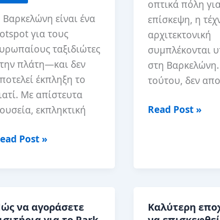
οπτικά πόλη γι
 Βαρκελώνη είναι ένα
επίσκεψη, η τέχ
otspot για τους
αρχιτεκτονική
υρωπαίους ταξιδιώτες
συμπλέκονται 
την πλάτη—και δεν
στη Βαρκελώνη.
ποτελεί έκπληξη το
τούτου, δεν απο
ιατί. Με απίστευτα
Τα
Read Post »
ουσεία, εκπληκτική
10
ead Post »
καλύτερα
αλύτερα
μουσεία
ostel
στη
τη
Βαρκελώνη
αρκελώνη,
ώς να αγοράσετε
Καλύτερη εποχ
σπανία
ισιτήρια για το Park
να επισκεφθεί