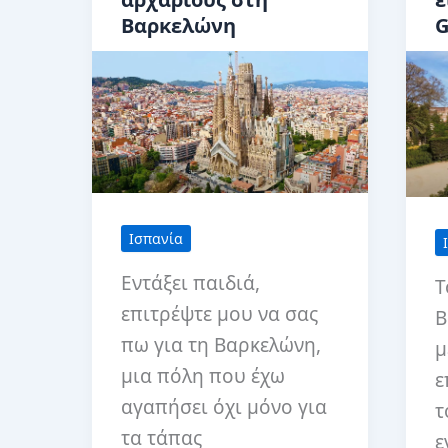
Βαρκελώνη
G
Ισπανία
Εντάξει παιδιά,
Τ
επιτρέψτε μου να σας
Β
πω για τη Βαρκελώνη,
μ
μια πόλη που έχω
ε
αγαπήσει όχι μόνο για
τ
τα τάπας
ε