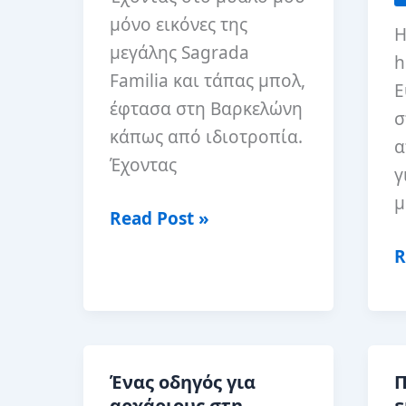
μόνο εικόνες της
Η
μεγάλης Sagrada
h
Familia και τάπας μπολ,
Ε
έφτασα στη Βαρκελώνη
σ
κάπως από ιδιοτροπία.
α
Έχοντας
γ
μ
Μια
Read Post »
βόλτα
5
R
στη
Κ
γοτθική
H
συνοικία
σ
της
Β
Ένας οδηγός για
Π
Βαρκελώνης
Ι
αρχάριους στη
ε