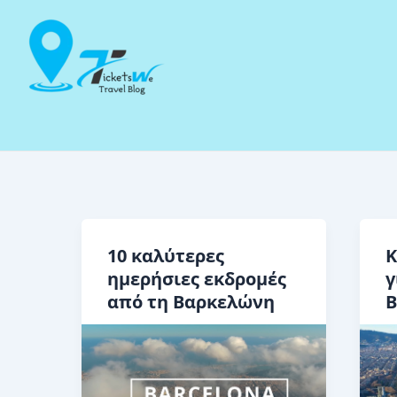
Μετάβαση
στο
περιεχόμενο
10 καλύτερες
Κ
ημερήσιες εκδρομές
γ
από τη Βαρκελώνη
Β