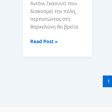
Αντόνι Γκαουντί που
διακοσμεί την πόλη,
περπατώντας στη
Βαρκελώνη θα βρείτε
Καλύτερα
Read Post »
εστιατόρια
στη
Βαρκελώνη
1