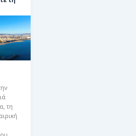
την
ιά
α, τη
αιρική
του