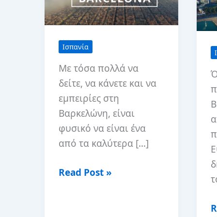
Ισπανία
Με τόσα πολλά να
Ό
δείτε, να κάνετε και να
π
εμπειρίες στη
Β
Βαρκελώνη, είναι
α
φυσικό να είναι ένα
π
από τα καλύτερα […]
Ε
δ
10
Read Post »
τ
καλύτερες
ημερήσιες
Κ
R
εκδρομές