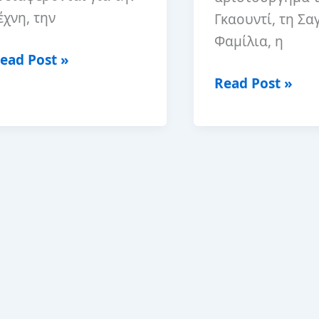
έχνη, την
Γκαουντί, τη Σ
Φαμίλια, η
ώς
ead Post »
α
Καλύτερη
Read Post »
γοράσετε
εποχή
ισιτήρια
για
ια
να
ο
επισκεφθείτε
ark
τη
üell
Βαρκελώνη
τη
αρκελώνη